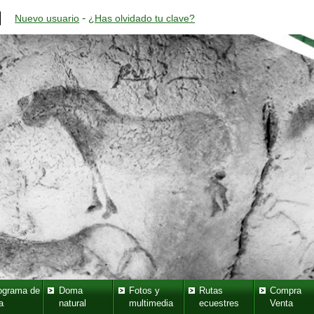
-
Nuevo usuario
¿Has olvidado tu clave?
ograma de
Doma
Fotos y
Rutas
Compra
a
natural
multimedia
ecuestres
Venta