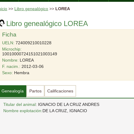
nicio
>>
Libro genealógico
>>
LOREA
Libro genealógico LOREA
Ficha
UELN:
724009210010228
Microchip:
10010000724151021003149
Nombre:
LOREA
F. nacim.:
2012-03-06
Sexo:
Hembra
Genealogía
Partos
Calificaciones
Titular del animal
: IGNACIO DE LA CRUZ ANDRES
Nombre explotación:
DE LA CRUZ, IGNACIO