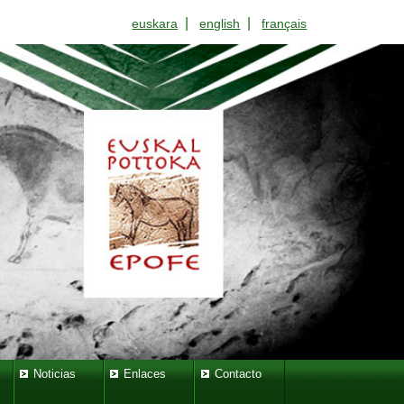
|
|
euskara
english
français
Noticias
Enlaces
Contacto