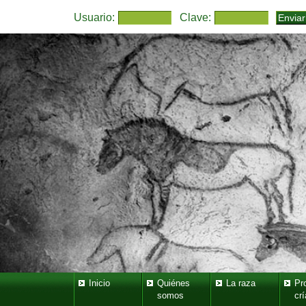
Usuario:
Clave:
Inicio
Quiénes
La raza
Pr
somos
crí