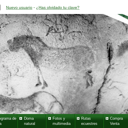
-
Nuevo usuario
¿Has olvidado tu clave?
ograma de
Doma
Fotos y
Rutas
Compra
a
natural
multimedia
ecuestres
Venta