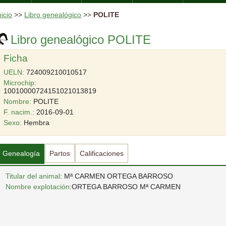
nicio
>>
Libro genealógico
>>
POLITE
Libro genealógico POLITE
Ficha
UELN:
724009210010517
Microchip:
10010000724151021013819
Nombre:
POLITE
F. nacim.:
2016-09-01
Sexo:
Hembra
Genealogía
Partos
Calificaciones
Titular del animal
: Mª CARMEN ORTEGA BARROSO
Nombre explotación:
ORTEGA BARROSO Mª CARMEN