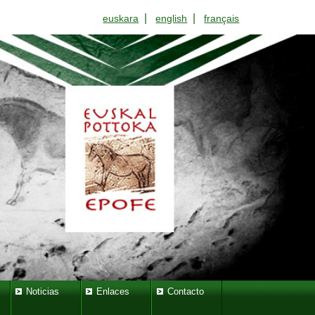
|
|
euskara
english
français
Noticias
Enlaces
Contacto