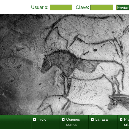
Usuario:
Clave:
Inicio
Quiénes
La raza
Pr
somos
crí