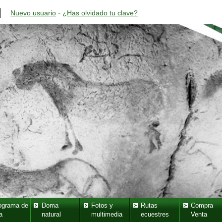
-
Nuevo usuario
¿Has olvidado tu clave?
ograma de
Doma
Fotos y
Rutas
Compra
a
natural
multimedia
ecuestres
Venta