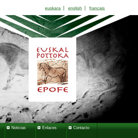
|
|
euskara
english
français
Noticias
Enlaces
Contacto