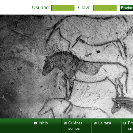
Usuario:
Clave:
Inicio
Quiénes
La raza
Pr
somos
crí