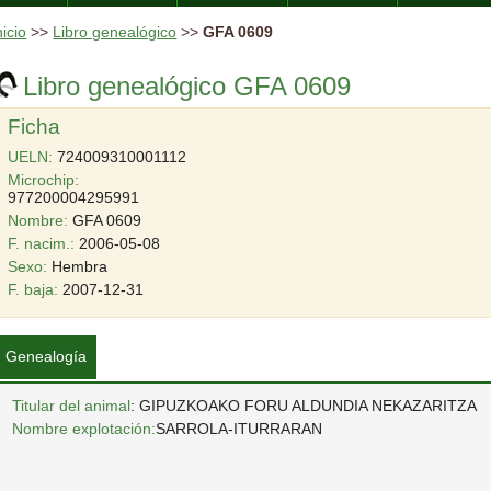
nicio
>>
Libro genealógico
>>
GFA 0609
Libro genealógico GFA 0609
Ficha
UELN:
724009310001112
Microchip:
977200004295991
Nombre:
GFA 0609
F. nacim.:
2006-05-08
Sexo:
Hembra
F. baja:
2007-12-31
Genealogía
Titular del animal
: GIPUZKOAKO FORU ALDUNDIA NEKAZARITZA
Nombre explotación:
SARROLA-ITURRARAN