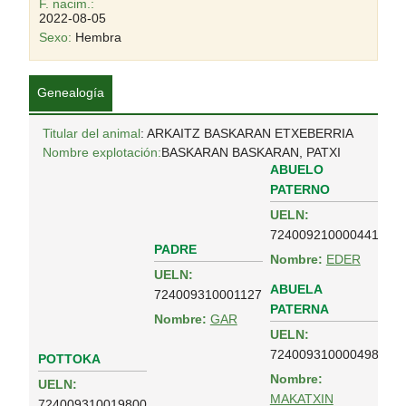
F. nacim.:
2022-08-05
Sexo:
Hembra
Genealogía
Titular del animal
: ARKAITZ BASKARAN ETXEBERRIA
Nombre explotación:
BASKARAN BASKARAN, PATXI
ABUELO
PATERNO
UELN:
724009210000441
PADRE
Nombre:
EDER
UELN:
ABUELA
724009310001127
PATERNA
Nombre:
GAR
UELN:
724009310000498
POTTOKA
Nombre:
UELN:
MAKATXIN
724009310019800