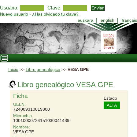
Usuario:
Clave:
-
Nuevo usuario
¿Has olvidado tu clave?
|
|
euskara
english
français
Inicio
>>
Libro genealógico
>>
VESA GPE
Libro genealógico VESA GPE
Ficha
Estado
UELN:
ALTA
724009310019800
Microchip:
10010000724151030041439
Nombre:
VESA GPE