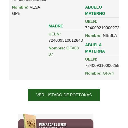
ABUELO
Nombre:
VESA
MATERNO
GPE
UELN:
MADRE
724009210000272
UELN:
Nombre:
NIEBLA
724009310012643
ABUELA
Nombre:
GFA08
MATERNA
07
UELN:
724009310000255
Nombre:
GFA 4
VER LISTADO DE POTTOKAS