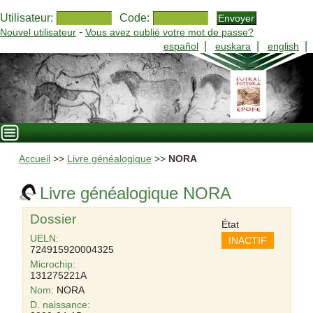
Utilisateur:
Code:
-
Nouvel utilisateur
Vous avez oublié votre mot de passe?
|
|
|
español
euskara
english
Accueil
>>
Livre généalogique
>>
NORA
Livre généalogique NORA
Dossier
État
UELN:
INACTIF
724915920004325
Microchip:
131275221A
Nom:
NORA
D. naissance: