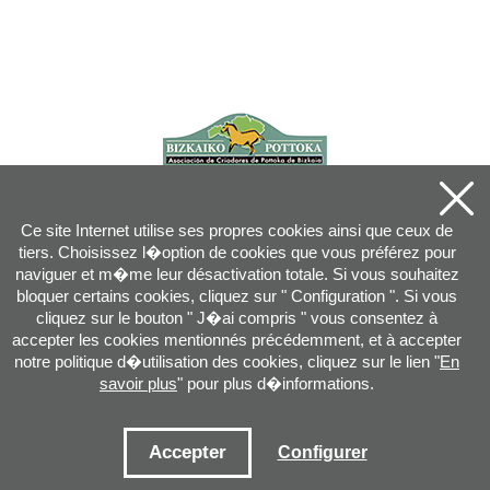
Ce site Internet utilise ses propres cookies ainsi que ceux de
tiers. Choisissez l�option de cookies que vous préférez pour
naviguer et m�me leur désactivation totale. Si vous souhaitez
bloquer certains cookies, cliquez sur " Configuration ". Si vous
cliquez sur le bouton " J�ai compris " vous consentez à
accepter les cookies mentionnés précédemment, et à accepter
notre politique d�utilisation des cookies, cliquez sur le lien "
En
savoir plus
" pour plus d�informations.
Joan XXIII, 16B - 20730 AZPEITIA(GIPUZKOA) - Tel.: 943 08 38 88 -
info
@
pottoka.info
Conditions d'Utilisation
-
Politique de Privacité
-
Politique des Cookies
Accepter
Configurer
Plan du site
-
Contact
-
Accès application