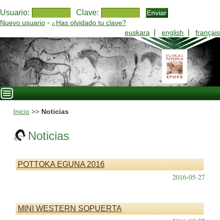
Usuario:
Clave:
-
Nuevo usuario
¿Has olvidado tu clave?
|
|
euskara
english
français
Inicio
>>
Noticias
Noticias
POTTOKA EGUNA 2016
2016-05-27
MINI WESTERN SOPUERTA