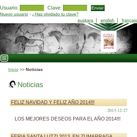
Usuario:
Clave:
-
Nuevo usuario
¿Has olvidado tu clave?
|
|
euskara
english
français
Inicio
>>
Noticias
Noticias
FELIZ NAVIDAD Y FELIZ AÑO 2014!!!
2013-12-27
LOS MEJORES DESEOS PARA EL AÑO 2014!!!
FERIA SANTA LUTZI 2013, EN ZUMARRAGA