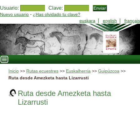
Usuario:
Clave:
-
Nuevo usuario
¿Has olvidado tu clave?
|
|
euskara
english
français
Inicio
>>
Rutas ecuestres
>>
Euskalherria
>>
Guipúzcoa
>>
Ruta desde Amezketa hasta Lizarrusti
Ruta desde Amezketa hasta
Lizarrusti