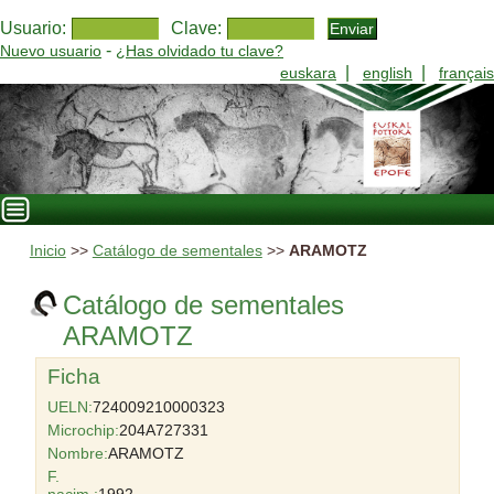
Usuario:
Clave:
-
Nuevo usuario
¿Has olvidado tu clave?
|
|
euskara
english
français
Inicio
>>
Catálogo de sementales
>>
ARAMOTZ
Catálogo de sementales
ARAMOTZ
Ficha
UELN:
724009210000323
Microchip:
204A727331
Nombre:
ARAMOTZ
F.