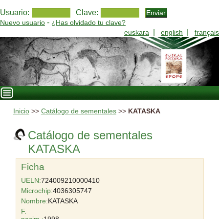
Usuario:
Clave:
-
Nuevo usuario
¿Has olvidado tu clave?
|
|
euskara
english
français
Inicio
>>
Catálogo de sementales
>>
KATASKA
Catálogo de sementales
KATASKA
Ficha
UELN:
724009210000410
Microchip:
4036305747
Nombre:
KATASKA
F.