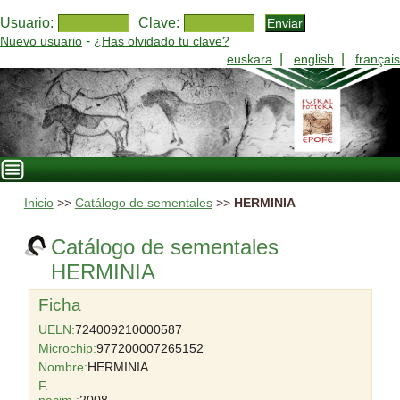
Usuario:
Clave:
-
Nuevo usuario
¿Has olvidado tu clave?
|
|
euskara
english
français
Inicio
>>
Catálogo de sementales
>>
HERMINIA
Catálogo de sementales
HERMINIA
Ficha
UELN:
724009210000587
Microchip:
977200007265152
Nombre:
HERMINIA
F.