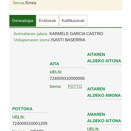
Sexua:
Emea
Genealogia
Erditzeak
Kalifikazioak
Animaliaren jabea
: KARMELE GARCIA CASTRO
Ustiapenaren izena:
ISASTI BASERRIA
AITAREN
ALDEKO AITONA
AITA
UELN:
724009310000006
Izena:
POTTO
AITAREN
ALDEKO AMONA
POTTOKA
AMAREN
UELN:
ALDEKO AITONA
724009310001209
UELN: