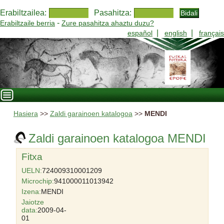
Erabiltzailea:
Pasahitza:
-
Erabiltzaile berria
Zure pasahitza ahaztu duzu?
|
|
español
english
français
Hasiera
>>
Zaldi garainoen katalogoa
>>
MENDI
Zaldi garainoen katalogoa MENDI
Fitxa
UELN:
724009310001209
Microchip:
941000011013942
Izena:
MENDI
Jaiotze
data:
2009-04-
01