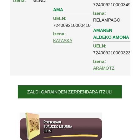
Izena:
MENDI
724009210000349
AMA
Izena:
UELN:
RELAMPAGO
724009210000410
AMAREN
Izena:
ALDEKO AMONA
KATASKA
UELN:
724009210000323
Izena:
ARAMOTZ
ZALDI GARAINOEN ZERRENDARA ITZULI