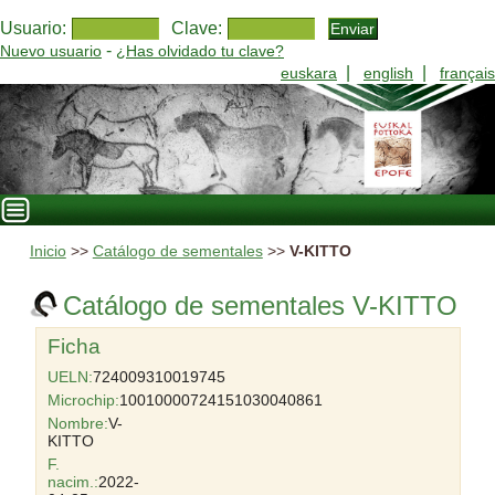
Usuario:
Clave:
-
Nuevo usuario
¿Has olvidado tu clave?
|
|
euskara
english
français
Inicio
>>
Catálogo de sementales
>>
V-KITTO
Catálogo de sementales V-KITTO
Ficha
UELN:
724009310019745
Microchip:
10010000724151030040861
Nombre:
V-
KITTO
F.
nacim.:
2022-