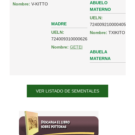
ABUELO
Nombre:
V-KITTO
MATERNO
UELN:
MADRE
724009210000405
UELN:
Nombre:
TXIKITO
724009310000626
Nombre:
GETEI
ABUELA
MATERNA
VER LISTADO DE SEMENTALES