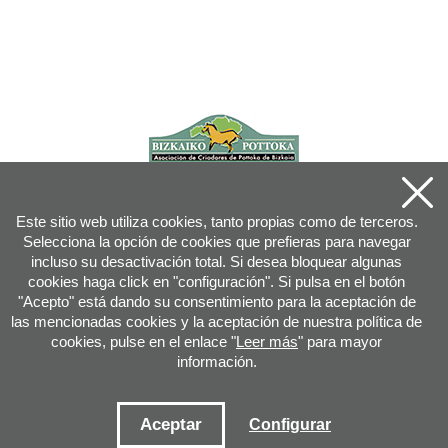
Este sitio web utiliza cookies, tanto propias como de terceros.
Selecciona la opción de cookies que prefieras para navegar
incluso su desactivación total. Si desea bloquear algunas
cookies haga click en "configuración". Si pulsa en el botón
"Acepto" está dando su consentimiento para la aceptación de
las mencionadas cookies y la aceptación de nuestra política de
cookies, pulse en el enlace "
Leer más
" para mayor
información.
Joan XXIII, 16B - 20730 AZPEITIA(GIPUZKOA) - Tfn: 943 08 38 88 -
info
@
pottoka.info
Condiciones de uso
-
Política de privacidad
-
Política de cookies
Aceptar
Configurar
Mapa web
-
Contacto
-
Acceso aplicación