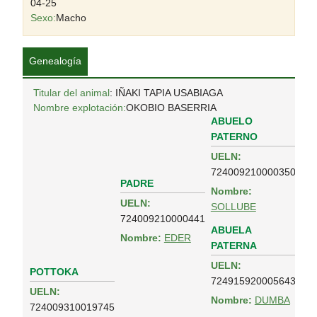
04-25
Sexo:
Macho
Genealogía
Titular del animal
: IÑAKI TAPIA USABIAGA
Nombre explotación:
OKOBIO BASERRIA
ABUELO
PATERNO
UELN:
724009210000350
PADRE
Nombre:
UELN:
SOLLUBE
724009210000441
ABUELA
Nombre:
EDER
PATERNA
UELN:
POTTOKA
724915920005643
UELN:
Nombre:
DUMBA
724009310019745