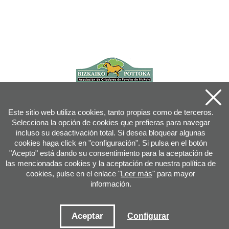
Este sitio web utiliza cookies, tanto propias como de terceros.
Selecciona la opción de cookies que prefieras para navegar
incluso su desactivación total. Si desea bloquear algunas
cookies haga click en "configuración". Si pulsa en el botón
"Acepto" está dando su consentimiento para la aceptación de
las mencionadas cookies y la aceptación de nuestra política de
cookies, pulse en el enlace "
Leer más
" para mayor
información.
Joan XXIII, 16B - 20730 AZPEITIA(GIPUZKOA) - Tfn: 943 08 38 88 -
info
@
pottoka.info
Condiciones de uso
-
Política de privacidad
-
Política de cookies
Aceptar
Configurar
Mapa web
-
Contacto
-
Acceso aplicación