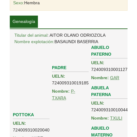
Sexo:
Hembra
Genealogía
Titular del animal
: AITOR OLANO ODRIOZOLA
Nombre explotación:
BASAUNDI BASERRIA
ABUELO
PATERNO
UELN:
PADRE
724009310001127
UELN:
Nombre:
GAR
724009310019185
ABUELA
Nombre:
P-
PATERNA
TXARA
UELN:
724009310010044
POTTOKA
Nombre:
TXULI
UELN:
ABUELO
724009310020040
MATERNO