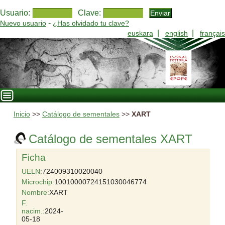
Usuario:
Clave:
-
Nuevo usuario
¿Has olvidado tu clave?
|
|
euskara
english
français
Inicio
>>
Catálogo de sementales
>>
XART
Catálogo de sementales XART
Ficha
UELN:
724009310020040
Microchip:
10010000724151030046774
Nombre:
XART
F.
nacim.:
2024-
05-18