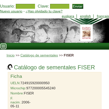
Usuario:
Clave:
-
Nuevo usuario
¿Has olvidado tu clave?
|
|
euskara
english
français
Inicio
>>
Catálogo de sementales
>>
FISER
Catálogo de sementales FISER
Ficha
UELN:
724915920000950
Microchip:
977200005545240
Nombre:
FISER
F.
nacim.:
2006-
05-11