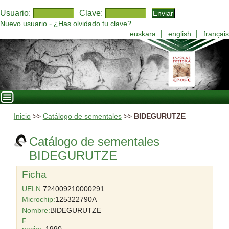
Usuario:
Clave:
-
Nuevo usuario
¿Has olvidado tu clave?
|
|
euskara
english
français
Inicio
>>
Catálogo de sementales
>>
BIDEGURUTZE
Catálogo de sementales
BIDEGURUTZE
Ficha
UELN:
724009210000291
Microchip:
125322790A
Nombre:
BIDEGURUTZE
F.