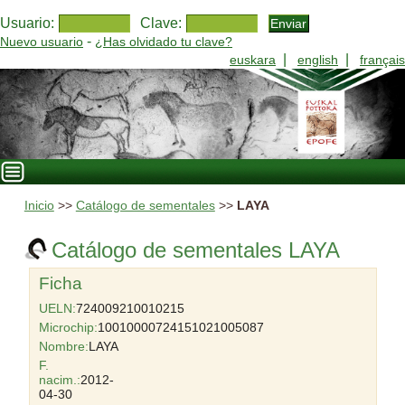
Usuario:
Clave:
-
Nuevo usuario
¿Has olvidado tu clave?
|
|
euskara
english
français
Inicio
>>
Catálogo de sementales
>>
LAYA
Catálogo de sementales LAYA
Ficha
UELN:
724009210010215
Microchip:
10010000724151021005087
Nombre:
LAYA
F.
nacim.:
2012-
04-30