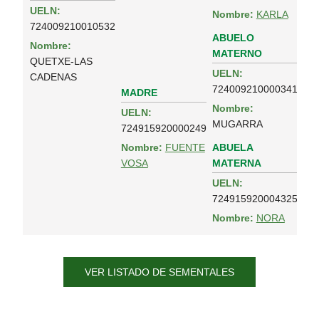
UELN:
Nombre:
KARLA
724009210010532
ABUELO
Nombre:
MATERNO
QUETXE-LAS
UELN:
CADENAS
724009210000341
MADRE
Nombre:
UELN:
MUGARRA
724915920000249
ABUELA
Nombre:
FUENTE
MATERNA
VOSA
UELN:
724915920004325
Nombre:
NORA
VER LISTADO DE SEMENTALES