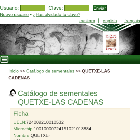
Usuario:
Clave:
-
Nuevo usuario
¿Has olvidado tu clave?
|
|
euskara
english
français
Inicio
>>
Catálogo de sementales
>>
QUETXE-LAS
CADENAS
Catálogo de sementales
QUETXE-LAS CADENAS
Ficha
UELN:
724009210010532
Microchip:
10010000724151021013884
Nombre:
QUETXE-