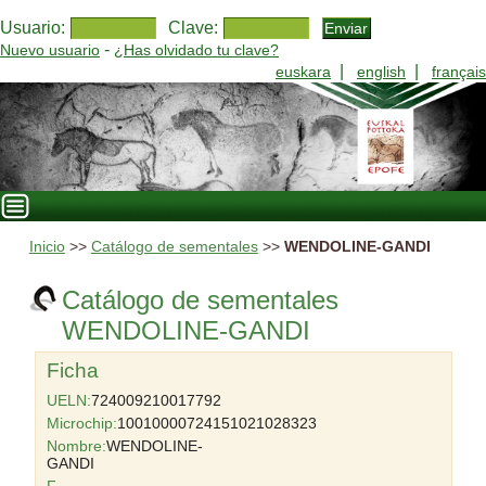
Usuario:
Clave:
-
Nuevo usuario
¿Has olvidado tu clave?
|
|
euskara
english
français
Inicio
>>
Catálogo de sementales
>>
WENDOLINE-GANDI
Catálogo de sementales
WENDOLINE-GANDI
Ficha
UELN:
724009210017792
Microchip:
10010000724151021028323
Nombre:
WENDOLINE-
GANDI