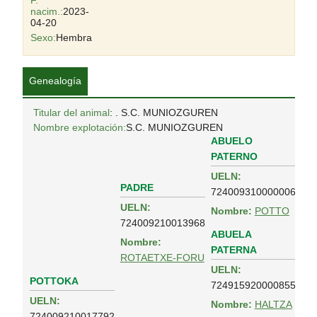
F.
nacim.:
2023-
04-20
Sexo:
Hembra
Genealogía
Titular del animal
: . S.C. MUNIOZGUREN
Nombre explotación:
S.C. MUNIOZGUREN
ABUELO
PATERNO
UELN:
PADRE
724009310000006
UELN:
Nombre:
POTTO
724009210013968
ABUELA
Nombre:
PATERNA
ROTAETXE-FORU
UELN:
POTTOKA
724915920000855
UELN:
Nombre:
HALTZA
724009210017792