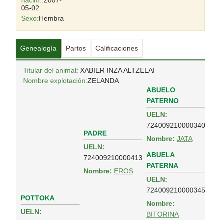
nacim.:
2007-
05-02
Sexo:
Hembra
Genealogía
Partos
Calificaciones
Titular del animal
: XABIER INZA ALTZELAI
Nombre explotación:
ZELANDA
ABUELO
PATERNO
UELN:
724009210000340
PADRE
Nombre:
JATA
UELN:
ABUELA
724009210000413
PATERNA
Nombre:
EROS
UELN:
724009210000345
POTTOKA
Nombre:
UELN:
BITORINA