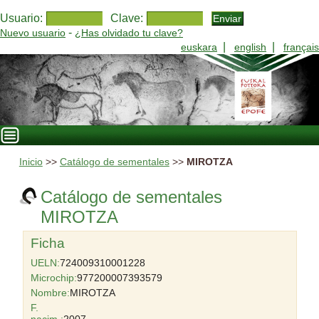
Usuario:
Clave:
-
Nuevo usuario
¿Has olvidado tu clave?
|
|
euskara
english
français
Inicio
>>
Catálogo de sementales
>>
MIROTZA
Catálogo de sementales
MIROTZA
Ficha
UELN:
724009310001228
Microchip:
977200007393579
Nombre:
MIROTZA
F.