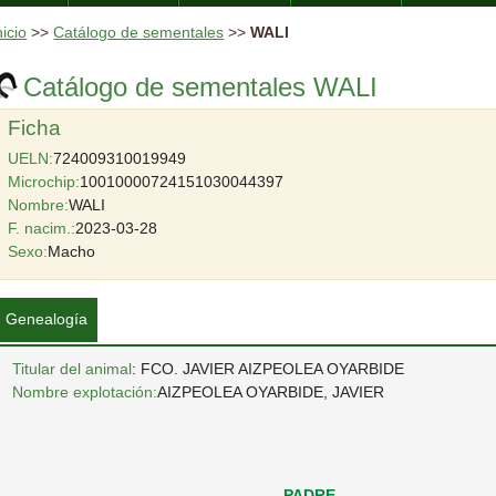
nicio
>>
Catálogo de sementales
>>
WALI
Catálogo de sementales WALI
Ficha
UELN:
724009310019949
Microchip:
10010000724151030044397
Nombre:
WALI
F. nacim.:
2023-03-28
Sexo:
Macho
Genealogía
Titular del animal
: FCO. JAVIER AIZPEOLEA OYARBIDE
Nombre explotación:
AIZPEOLEA OYARBIDE, JAVIER
PADRE