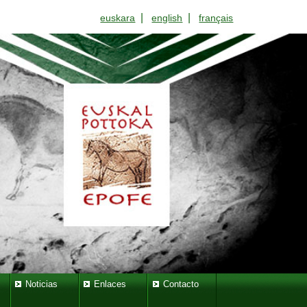
|
|
euskara
english
français
Noticias
Enlaces
Contacto