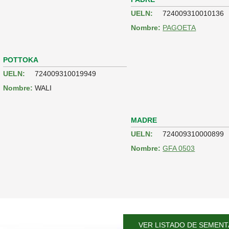
UELN:
724009310010136
Nombre:
PAGOETA
POTTOKA
UELN:
724009310019949
Nombre:
WALI
MADRE
UELN:
724009310000899
Nombre:
GFA 0503
VER LISTADO DE SEMENT