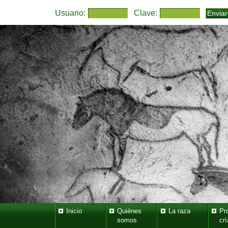
Usuario:
Clave:
Inicio
Quiénes
La raza
Pr
somos
crí