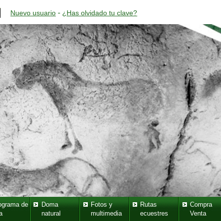
-
Nuevo usuario
¿Has olvidado tu clave?
ograma de
Doma
Fotos y
Rutas
Compra
a
natural
multimedia
ecuestres
Venta