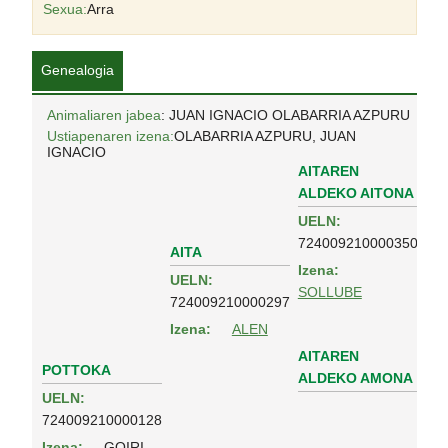
Sexua:
Arra
Genealogia
Animaliaren jabea
: JUAN IGNACIO OLABARRIA AZPURU
Ustiapenaren izena:
OLABARRIA AZPURU, JUAN
IGNACIO
AITAREN
ALDEKO AITONA
UELN:
724009210000350
AITA
Izena:
UELN:
SOLLUBE
724009210000297
Izena:
ALEN
AITAREN
POTTOKA
ALDEKO AMONA
UELN:
724009210000128
Izena:
GOIRI