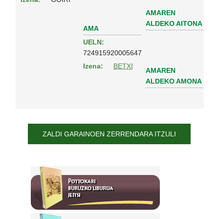
AMAREN
ALDEKO AITONA
AMA
UELN:
724915920005647
Izena:
BETXI
AMAREN
ALDEKO AMONA
ZALDI GARAINOEN ZERRENDARA ITZULI