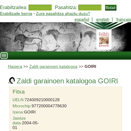
Erabiltzailea:
Pasahitza:
-
Erabiltzaile berria
Zure pasahitza ahaztu duzu?
|
|
español
english
français
Hasiera
>>
Zaldi garainoen katalogoa
>>
GOIRI
Zaldi garainoen katalogoa GOIRI
Fitxa
UELN:
724009210000128
Microchip:
977200004778630
Izena:
GOIRI
Jaiotze
data:
2004-05-
01