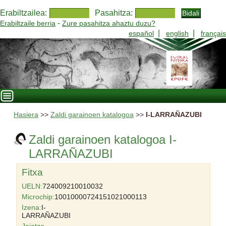
Erabiltzailea:
Pasahitza:
-
Erabiltzaile berria
Zure pasahitza ahaztu duzu?
|
|
español
english
français
Hasiera
>>
Zaldi garainoen katalogoa
>>
I-LARRAÑAZUBI
Zaldi garainoen katalogoa I-
LARRAÑAZUBI
Fitxa
UELN:
724009210010032
Microchip:
10010000724151021000113
Izena:
I-
LARRAÑAZUBI