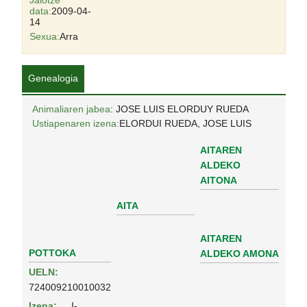
Jaiotze
data:
2009-04-
14
Sexua:
Arra
Genealogia
Animaliaren jabea
: JOSE LUIS ELORDUY RUEDA
Ustiapenaren izena:
ELORDUI RUEDA, JOSE LUIS
AITAREN
ALDEKO
AITONA
AITA
AITAREN
POTTOKA
ALDEKO AMONA
UELN:
724009210010032
Izena:
I-