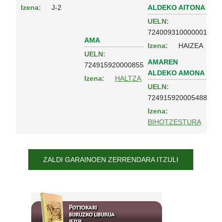
ALDEKO AITONA
Izena:
J-2
UELN:
724009310000001
AMA
Izena:
HAIZEA
UELN:
AMAREN
724915920000855
ALDEKO AMONA
Izena:
HALTZA
UELN:
724915920005488
Izena:
BIHOTZESTURA
ZALDI GARAINOEN ZERRENDARA ITZULI