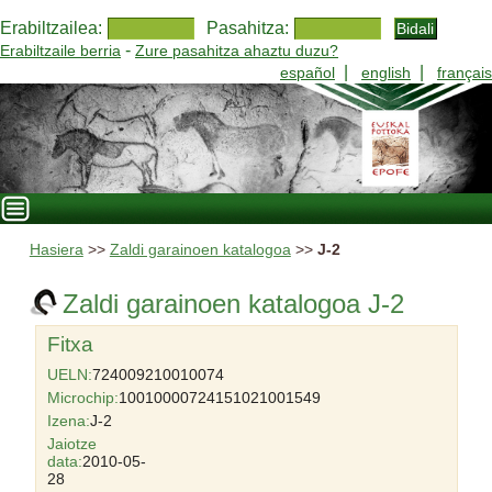
Erabiltzailea:
Pasahitza:
-
Erabiltzaile berria
Zure pasahitza ahaztu duzu?
|
|
español
english
français
Hasiera
>>
Zaldi garainoen katalogoa
>>
J-2
Zaldi garainoen katalogoa J-2
Fitxa
UELN:
724009210010074
Microchip:
10010000724151021001549
Izena:
J-2
Jaiotze
data:
2010-05-
28