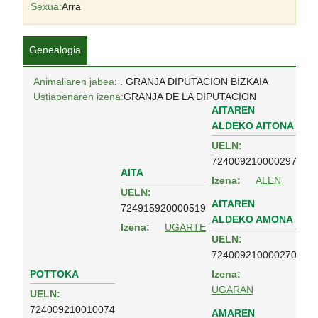
Sexua:
Arra
Genealogia
Animaliaren jabea
: . GRANJA DIPUTACION BIZKAIA
Ustiapenaren izena:
GRANJA DE LA DIPUTACION
AITAREN
ALDEKO AITONA
UELN:
724009210000297
AITA
Izena:
ALEN
UELN:
AITAREN
724915920000519
ALDEKO AMONA
Izena:
UGARTE
UELN:
724009210000270
POTTOKA
Izena:
UGARAN
UELN:
724009210010074
AMAREN