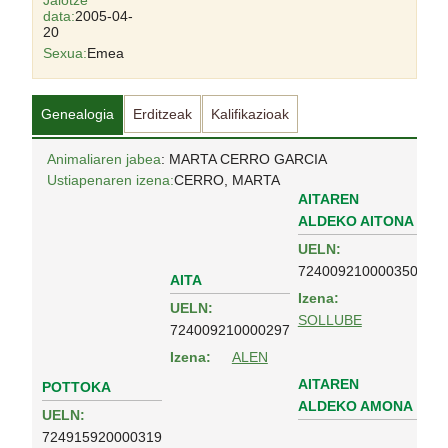
Jaiotze
data:
2005-04-
20
Sexua:
Emea
Genealogia
Erditzeak
Kalifikazioak
Animaliaren jabea
: MARTA CERRO GARCIA
Ustiapenaren izena:
CERRO, MARTA
AITAREN
ALDEKO AITONA
UELN:
724009210000350
AITA
Izena:
UELN:
SOLLUBE
724009210000297
Izena:
ALEN
AITAREN
POTTOKA
ALDEKO AMONA
UELN:
724915920000319