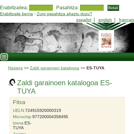
Erabiltzailea:
Pasahitza:
-
Erabiltzaile berria
Zure pasahitza ahaztu duzu?
|
|
español
english
français
Hasiera
>>
Zaldi garainoen katalogoa
>>
ES-TUYA
Zaldi garainoen katalogoa ES-
TUYA
Fitxa
UELN:
724915920000319
Microchip:
977200004358495
Izena:
ES-
TUYA