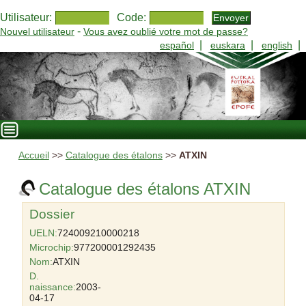
Utilisateur:
Code:
-
Nouvel utilisateur
Vous avez oublié votre mot de passe?
|
|
|
español
euskara
english
Accueil
>>
Catalogue des étalons
>>
ATXIN
Catalogue des étalons ATXIN
Dossier
UELN:
724009210000218
Microchip:
977200001292435
Nom:
ATXIN
D.
naissance:
2003-
04-17