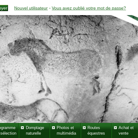
-
Nouvel utilisateur
Vous avez oublié votre mot de passe?
ogramme
Domptage
Photos et
Routes
Achat et
 sélection
naturelle
multimédia
équestres
vente