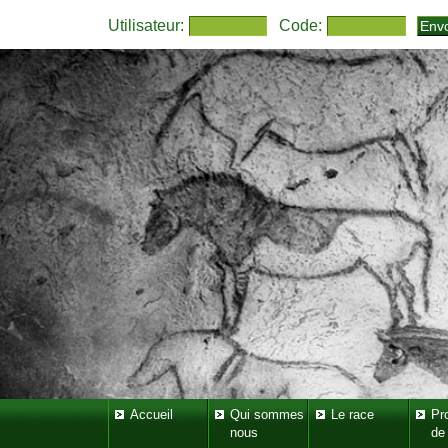
Utilisateur:
Code:
Accueil
Qui sommes
Le race
Pr
nous
de