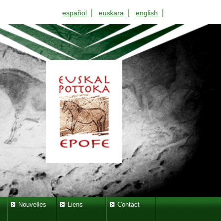
|
|
|
español
euskara
english
Nouvelles
Liens
Contact