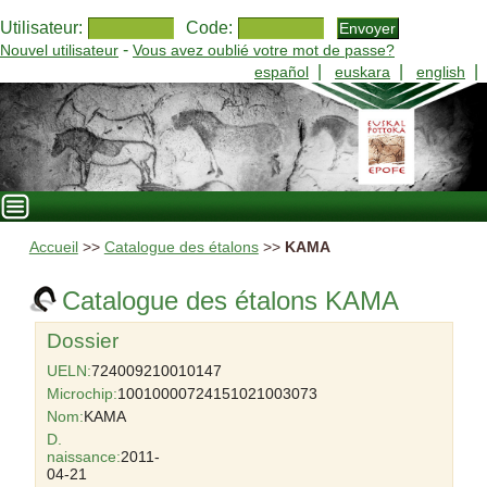
Utilisateur:
Code:
-
Nouvel utilisateur
Vous avez oublié votre mot de passe?
|
|
|
español
euskara
english
Accueil
>>
Catalogue des étalons
>>
KAMA
Catalogue des étalons KAMA
Dossier
UELN:
724009210010147
Microchip:
10010000724151021003073
Nom:
KAMA
D.
naissance:
2011-
04-21