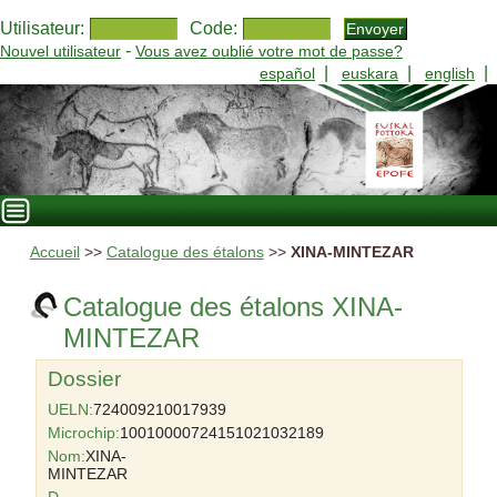
Utilisateur:
Code:
-
Nouvel utilisateur
Vous avez oublié votre mot de passe?
|
|
|
español
euskara
english
Accueil
>>
Catalogue des étalons
>>
XINA-MINTEZAR
Catalogue des étalons XINA-
MINTEZAR
Dossier
UELN:
724009210017939
Microchip:
10010000724151021032189
Nom:
XINA-
MINTEZAR