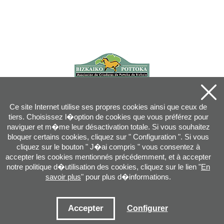
Ce site Internet utilise ses propres cookies ainsi que ceux de
tiers. Choisissez l�option de cookies que vous préférez pour
naviguer et m�me leur désactivation totale. Si vous souhaitez
bloquer certains cookies, cliquez sur " Configuration ". Si vous
cliquez sur le bouton " J�ai compris " vous consentez à
accepter les cookies mentionnés précédemment, et à accepter
notre politique d�utilisation des cookies, cliquez sur le lien "
En
savoir plus
" pour plus d�informations.
Joan XXIII, 16B - 20730 AZPEITIA(GIPUZKOA) - Tel.: 943 08 38 88 -
info
@
pottoka.info
Conditions d'Utilisation
-
Politique de Privacité
-
Politique des Cookies
Accepter
Configurer
Plan du site
-
Contact
-
Accès application