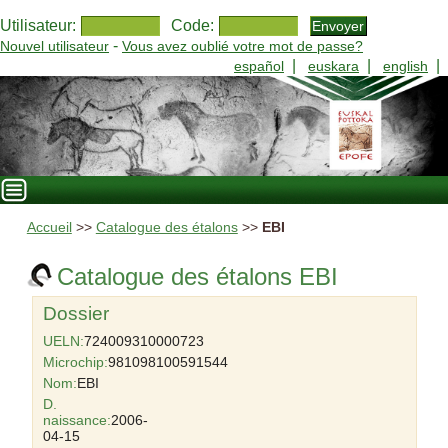
Utilisateur:
Code:
-
Nouvel utilisateur
Vous avez oublié votre mot de passe?
|
|
|
español
euskara
english
Accueil
>>
Catalogue des étalons
>>
EBI
Catalogue des étalons EBI
Dossier
UELN:
724009310000723
Microchip:
981098100591544
Nom:
EBI
D.
naissance:
2006-
04-15