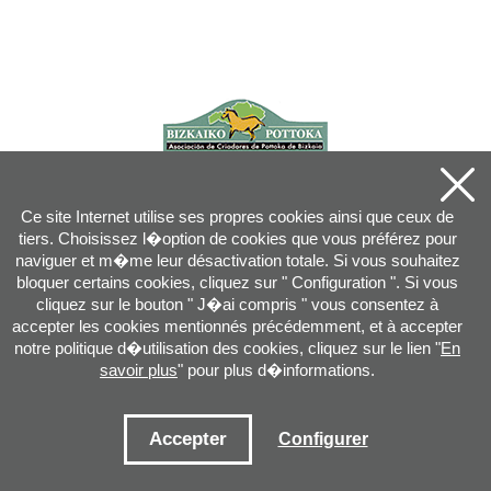
Ce site Internet utilise ses propres cookies ainsi que ceux de
tiers. Choisissez l�option de cookies que vous préférez pour
naviguer et m�me leur désactivation totale. Si vous souhaitez
bloquer certains cookies, cliquez sur " Configuration ". Si vous
cliquez sur le bouton " J�ai compris " vous consentez à
accepter les cookies mentionnés précédemment, et à accepter
notre politique d�utilisation des cookies, cliquez sur le lien "
En
savoir plus
" pour plus d�informations.
Joan XXIII, 16B - 20730 AZPEITIA(GIPUZKOA) - Tel.: 943 08 38 88 -
info
@
pottoka.info
Conditions d'Utilisation
-
Politique de Privacité
-
Politique des Cookies
Accepter
Configurer
Plan du site
-
Contact
-
Accès application