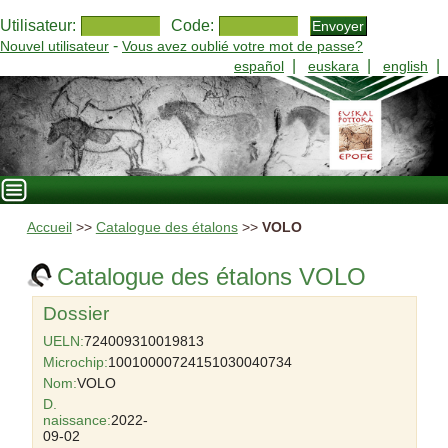
Utilisateur:
Code:
-
Nouvel utilisateur
Vous avez oublié votre mot de passe?
|
|
|
español
euskara
english
Accueil
>>
Catalogue des étalons
>>
VOLO
Catalogue des étalons VOLO
Dossier
UELN:
724009310019813
Microchip:
10010000724151030040734
Nom:
VOLO
D.
naissance:
2022-
09-02