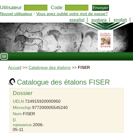
Utilisateur:
Code:
-
Nouvel utilisateur
Vous avez oublié votre mot de passe?
|
|
|
español
euskara
english
Accueil
>>
Catalogue des étalons
>>
FISER
Catalogue des étalons FISER
Dossier
UELN:
724915920000950
Microchip:
977200005545240
Nom:
FISER
D.
naissance:
2006-
05-11