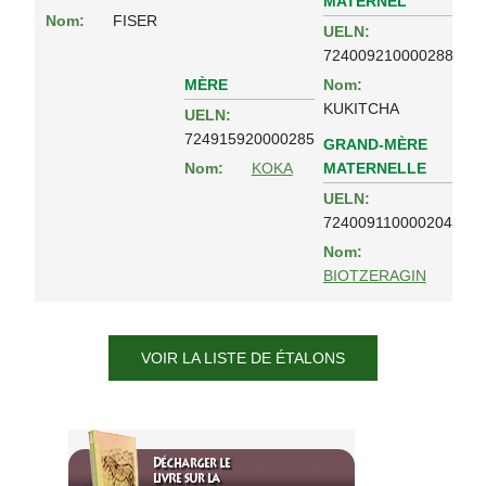
MATERNEL
Nom:
FISER
UELN:
724009210000288
MÈRE
Nom:
KUKITCHA
UELN:
724915920000285
GRAND-MÈRE
MATERNELLE
Nom:
KOKA
UELN:
724009110000204
Nom:
BIOTZERAGIN
VOIR LA LISTE DE ÉTALONS