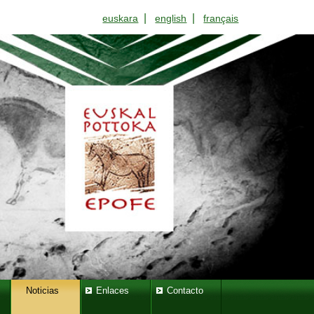
|
|
euskara
english
français
Noticias
Enlaces
Contacto