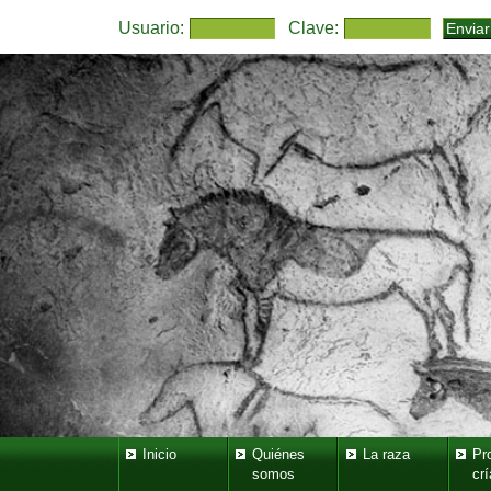
Usuario:
Clave:
Inicio
Quiénes
La raza
Pr
somos
crí