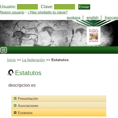
Usuario:
Clave:
-
Nuevo usuario
¿Has olvidado tu clave?
|
|
euskara
english
français
Inicio
>>
La federación
>>
Estatutos
Estatutos
descripcion es
Presentación
Asociaciones
Estatutos